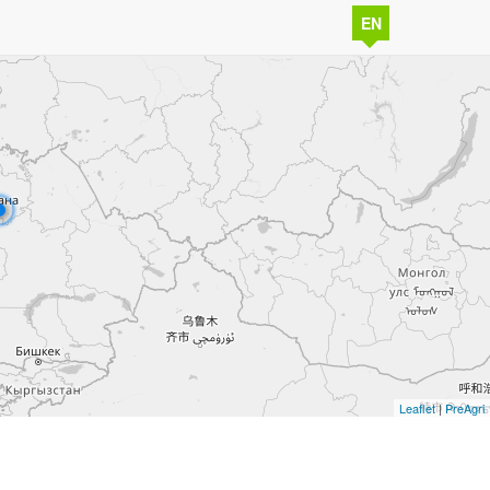
EN
Leaflet
|
PreAgri