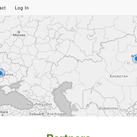
act
Log In