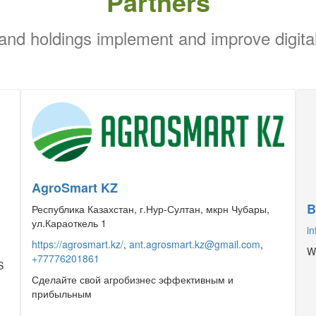
Partners
and holdings implement and improve digita
AgroSmart KZ
B
Республика Казахстан, г.Нур-Султан, мкрн Чубары,
ул.Караоткель 1
i
https://agrosmart.kz/
,
ant.agrosmart.kz@gmail.com
,
We
+77776201861
S
Сделайте свой агробизнес эффективным и
прибыльным